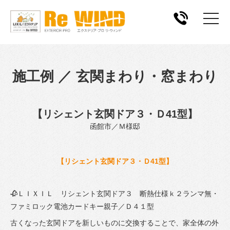
施工例 ／ 玄関まわり・窓まわり
【リシェント玄関ドア３・Ｄ41型】
函館市／Ｍ様邸
【リシェント玄関ドア３・Ｄ41型】
🥀ＬＩＸＩＬ リシェント玄関ドア３ 断熱仕様ｋ２ランマ無・
ファミロック電池カードキー親子／Ｄ４１型
古くなった玄関ドアを新しいものに交換することで、家全体の外